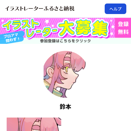
ヘルプ
鈴本