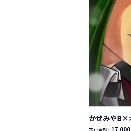
かぜみやB×
17,000
寄付金額: